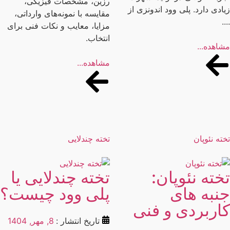
رزین، مشخصات فیزیکی،
ادی دارد. پلی وود اندونزی از
مقایسه با نمونه‌های وارداتی،
.
مزایا، معایب و نکات فنی برای
انتخاب.
اهده...
مشاهده...
ته نئوپان
تخته چندلایی
خته نئوپان:
تخته چندلایی یا
نبه های
پلی وود چیست؟
اربردی و فنی
تاریخ انتشار :
8, مهر, 1404