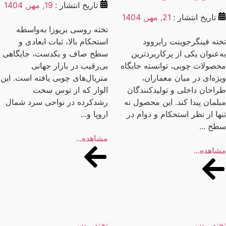
تاریخ انتشار :
19, مهر, 1404
تاریخ انتشار :
21, مهر, 1404
تخته روسی بریوزا به‌واسطه
ته فینگرجوینت رابروود
استحکام بالا، ثبات ابعادی و
‌عنوان یکی از پرکاربردترین
سطح صاف و یکدست، جایگاهی
صولات چوبی، توانسته جایگاه
بی‌رقیب در بازار جهانی
ژه‌ای در میان معماران،
متریال‌های چوبی یافته است. این
احان داخلی و تولیدکنندگان
الوار که از توس سخت
لمان پیدا کند. این محصول نه
رشد‌کرده در نواحی سرد شمال
ها از نظر استحکام و دوام در
اروپا و...
ح ...
مشاهده...
اهده...
ته روسی
تخته روسی