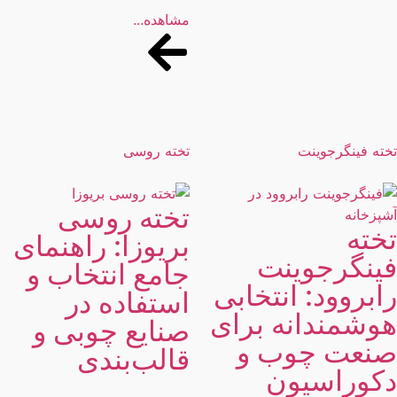
مشاهده...
ته فینگرجوینت
تخته روسی
تخته روسی
خته
بریوزا: راهنمای
ینگرجوینت
جامع انتخاب و
ابروود: انتخابی
استفاده در
وشمندانه برای
صنایع چوبی و
نعت چوب و
قالب‌بندی
کوراسیون