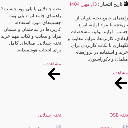
تاریخ انتشار :
13, مهر, 1404
تخته چندلایی یا پلی وود چیست؟
راهنمای جامع انواع پلی وود،
هنمای جامع تخته نئوپان از
چسب‌های مورد استفاده،
ریخچه تا مواد اولیه، انواع
کاربردها در ساختمان و مبلمان،
ب، فرایند تولید، مشخصات
مزایا و معایب و نکات مهم خرید
عادی، کاربردها، مزایا، معایب و
تخته چندلایی. مقاله‌ای کامل
هداری با نکات کاربردی برای
برای انتخاب هوشمندانه.
ید و استفاده در پروژه‌های
لمان و دکوراسیون.
مشاهده...
اهده...
ه OSB
تخته چندلایی