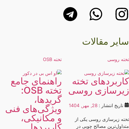
ایر مقالات
ته روسی
تخته OSB
اربردهای تخته
راهنمای جامع
یرسازی روسی
تخته OSB:
گریدها،
تاریخ انتشار :
28, مهر, 1404
ویژگی‌های فنی
و مکانیکی،
ته زیرسازی روسی یکی از
کاربردها
داول‌ترین مصالح چوبی در