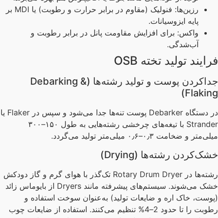
رزین‌ها: فنولیک (مقاوم در برابر حرارت و رطوبت) یا MDI بر
پایه ایزوسیانات.
واکس: برای افزایش مقاومت پانل در برابر رطوبت و
آب‌شدگی.
ایند تولید تخته OSB
جداکردن پوست و تولید رشته‌ها (Debarking &
Flakin
در دستگاه Debarker پوست تنه‌ها جدا می‌شود و سپس در Flaker یا
Strander با تیغه‌های چرخشی رشته‌هایی به طول ۱۵۰–۳۰۰
‌متر و ضخامت ۰٫۳–۰٫۶ میلی‌متر تولید می‌گردد.
ک‌کردن رشته‌ها (Drying)
رشته‌ها در Rotary Drum Dryer تک‌گذر با هوای گرم و گاز دودکش
خشک می‌شوند. سیستم‌های پیشرفته مانند Dryers از بایوماس زائد
وست، خاک اره و ضایعات تولید) به‌عنوان سوخت استفاده و
رطوبت را تا حدود 2–4% تنظیم می‌کنند. استفاده از ضایعات چوب