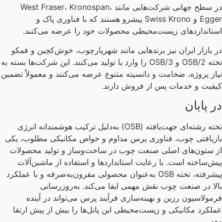
در سطح جهانی شرکت‌هایی مانند West Fraser، Kronospan،
Egger و Swiss Krono پیشرو هستند که با فناوری پاک و
تانداردهای زیست‌محیطی محصولات خود را عرضه می‌کنند.
 بازار ایران نیز برندهایی مانند شهریارچوب، خوش‌کچین و فمکو
تخته OSB/2 و OSB/3 را وارد یا تولید می‌کنند. این شرکت‌ها بسته به
از پروژه، ضخامت و دانسیته متنوع عرضه می‌کنند و معمولاً تضمین
فیت و خدمات پس از فروش دارند.
 پایان
تخته رشته‌ای جهت‌یافته (OSB) به‌دلیل ترکیب هوشمندانه انرژی
زیافتی چوب، فناوری پرس مداوم و خواص مکانیکی مطلوب، یکی
 ستون‌های اصلی صنعت چوب در ساخت‌وساز و تولید محصولات
ش‌ساخته است. با رعایت استانداردها و استفاده از ماشین‌آلات
پیشرفته، تخته OSB به‌عنوان محصولی مقرون‌به‌صرفه و با عملکرد
لا در صنعت چوب نقش مهمی ایفا می‌کند. به‌روزرسانی
مولاسیون رزین و بهینه‌سازی فرآیند پرس می‌تواند در آینده
لکرد مکانیکی و زیست‌محیطی این پانل‌ها را بیش از پیش ارتقا
د.