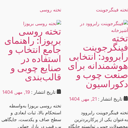
ته فینگرجوینت
تخته روسی
تخته روسی
خته
بریوزا: راهنمای
ینگرجوینت
جامع انتخاب و
ابروود: انتخابی
استفاده در
وشمندانه برای
صنایع چوبی و
نعت چوب و
قالب‌بندی
کوراسیون
تاریخ انتشار :
19, مهر, 1404
تاریخ انتشار :
21, مهر, 1404
تخته روسی بریوزا به‌واسطه
ته فینگرجوینت رابروود
استحکام بالا، ثبات ابعادی و
‌عنوان یکی از پرکاربردترین
سطح صاف و یکدست، جایگاهی
صولات چوبی، توانسته جایگاه
بی‌رقیب در بازار جهانی