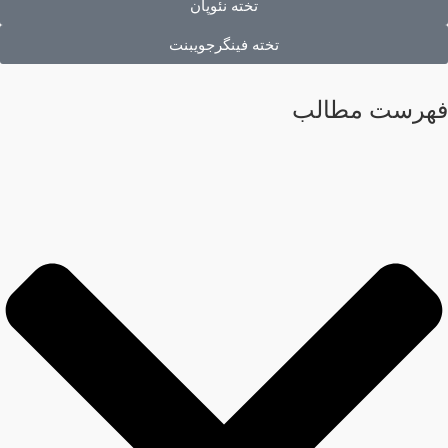
تخته نئوپان
تخته فینگرجویبنت
هرست مطالب