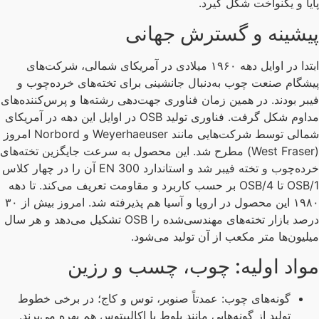
یا و یکنواخت شکل گیرد.
یشینه و گسترش جهانی
ابتدا در اوایل دهه ۱۹۶۰ میلادی در آمریکای شمالی، شرکت‌های
شگام صنعت چوب به‌دنبال جانشینی برای تخته‌های خرده‌چوب و
بر بودند. در همین زمان فناوری جهت‌دهی رشته‌ها و پرس‌کننده‌های
مداوم شکل گرفت. فناوری تولید OSB در اوایل این دهه در آمریکای
شمالی توسط شرکت‌هایی مانند Weyerhaeuser و Norbord امروز
(West Fraser) مطرح شد. این محصول به سرعت جایگزین تخته‌های
خرده‌چوب و تخته فیبر شد و استاندارد EN 300 آن را در چهار کلاس
OSB/1 تا OSB/4 بر حسب کاربرد و مقاومت تعریف می‌کند. تا دهه
۱۹۸۰ این محصول در اروپا و آسیا هم پذیرفته شد. امروز بیش از ۳۰
درصد بازار تخته‌های مهندسی‌شده را OSB تشکیل می‌دهد و هر سال
لیون‌ها متر مکعب از آن تولید می‌شود.
واد اولیه: چوب، چسب و رزین
گونه‌های چوب: عمدتاً صنوبر، توس و کاج؛ در برخی خطوط
تولید از گونه‌هایی مانند بلوط یا اکالیپتوس هم بهره می‌برند.